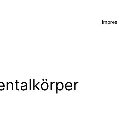
Impre
ntalkörper