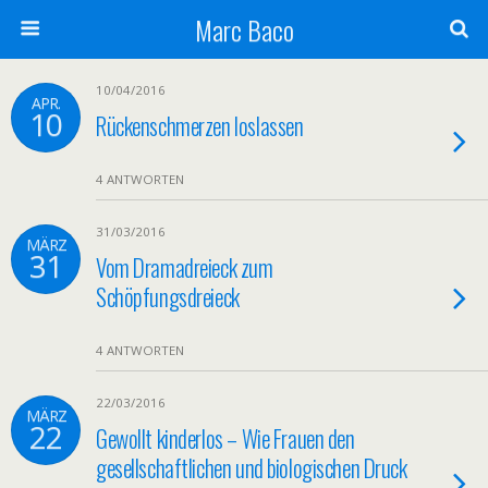
Marc Baco
10/04/2016
APR.
10
Rückenschmerzen loslassen
4 ANTWORTEN
31/03/2016
MÄRZ
31
Vom Dramadreieck zum
Schöpfungsdreieck
4 ANTWORTEN
22/03/2016
MÄRZ
22
Gewollt kinderlos – Wie Frauen den
gesellschaftlichen und biologischen Druck