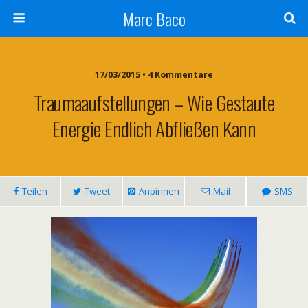
Marc Baco
17/03/2015 • 4 Kommentare
Traumaaufstellungen – Wie Gestaute
Energie Endlich Abfließen Kann
Teilen
Tweet
Anpinnen
Mail
SMS