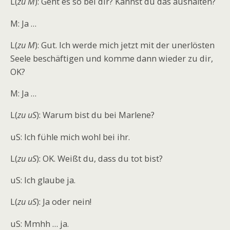
L(
zu M
): Geht es so bei dir? Kannst du das aushalten?
M: Ja …
L(
zu M
): Gut. Ich werde mich jetzt mit der unerlösten
Seele beschäftigen und komme dann wieder zu dir,
OK?
M: Ja …
L(
zu uS
): Warum bist du bei Marlene?
uS: Ich fühle mich wohl bei ihr.
L(
zu uS
): OK. Weißt du, dass du tot bist?
uS: Ich glaube ja.
L(
zu uS
): Ja oder nein!
uS: Mmhh … ja.