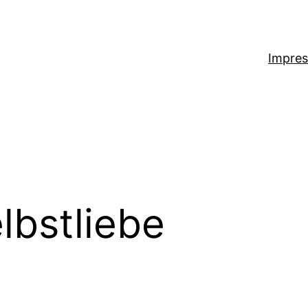
Impre
lbstliebe