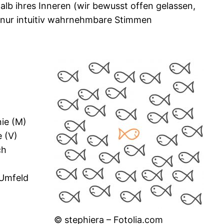
alb ihres Inneren (wir bewusst offen gelassen,
e, nur intuitiv wahrnehmbare Stimmen
nie (M)
e (V)
ch
 Umfeld
© stephiera – Fotolia.com