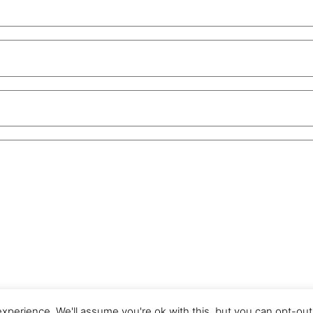
perience. We'll assume you're ok with this, but you can opt-out 