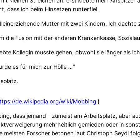
 mit kleinen Streichen an: erst klebte mein Anspitzer
rt, dass ich beim Hinsetzen runterfiel.
alleinerziehende Mutter mit zwei Kindern. Ich dachte z
 die Fusion mit der anderen Krankenkasse, Soziala
iebte Kollegin musste gehen, obwohl sie länger als ich
rde es für mich zur Hölle …“
splatz.
ttps://de.wikipedia.org/wiki/Mobbing
)
g, dass jemand – zumeist am Arbeitsplatz, aber auc
taktverweigerung mehrheitlich gemieden oder in sonsti
Die meisten Forscher betonen laut Christoph Seydl fo